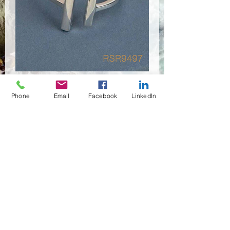
RSR9497
Phone
Email
Facebook
LinkedIn
수량
*
구매 문의
(02)466-7472
,7473