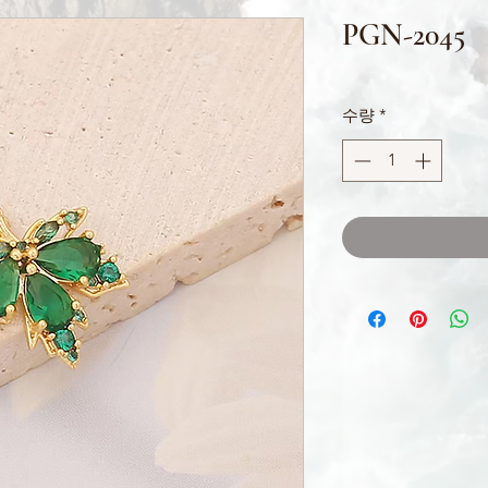
PGN-2045
수량
*