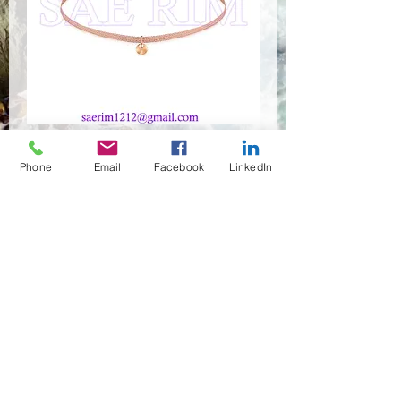
JN-658
Phone
Email
Facebook
LinkedIn
수량
*
구매 문의
(02)466-7472
,7473