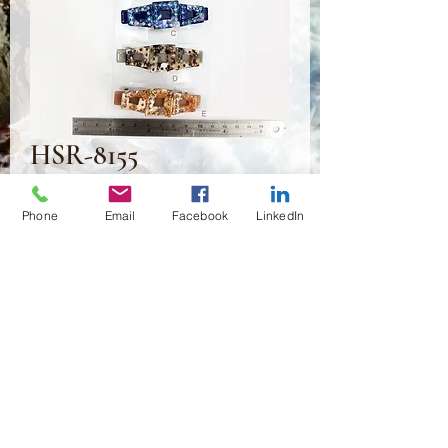
HSR-8155
가
US$2.50
Phone
Email
Facebook
LinkedIn
격
수량
*
카트에 추가